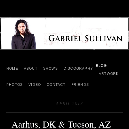
BLOG
HOME
ABOUT
SHOWS
DISCOGRAPHY
ARTWORK
PHOTOS
VIDEO
CONTACT
FRIENDS
APRIL 2013
MONTHLY ARCHIVES:
Aarhus, DK & Tucson, AZ