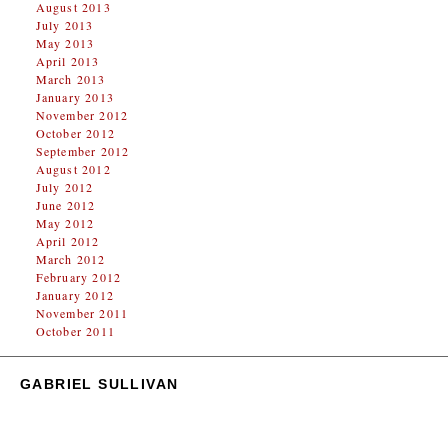
August 2013
July 2013
May 2013
April 2013
March 2013
January 2013
November 2012
October 2012
September 2012
August 2012
July 2012
June 2012
May 2012
April 2012
March 2012
February 2012
January 2012
November 2011
October 2011
GABRIEL SULLIVAN
Proudly powered by WordPress.