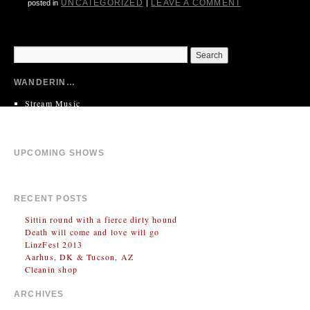
UNCATEGORIZED
LEAVE A COMMENT
posted in
|
WANDERIN…
Stream Music
Facebook
Tumblr Photo Blog
UPCOMING SHOWS
No shows booked at the moment.
RECENT POSTS
Sittin round with a fierce dirty hound
Death will come and love will go
LinzFest 2013
Aarhus, DK & Tucson, AZ
Cleanin shop
ARCHIVES