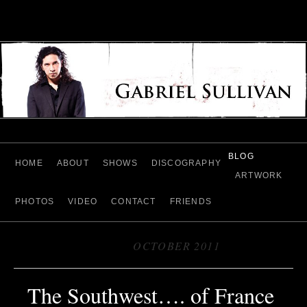
BLOG
HOME
ABOUT
SHOWS
DISCOGRAPHY
ARTWORK
PHOTOS
VIDEO
CONTACT
FRIENDS
OCTOBER 2011
MONTHLY ARCHIVES:
The Southwest…. of France