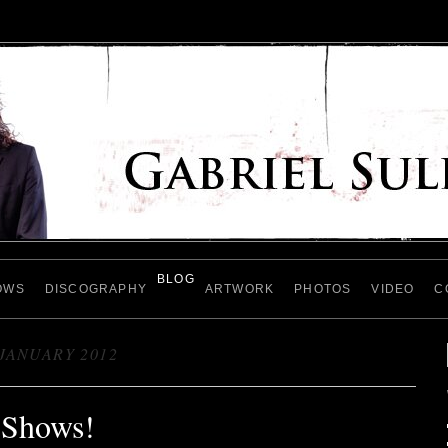
BLOG
OWS
DISCOGRAPHY
ARTWORK
PHOTOS
VIDEO
C
JANUARY 2012
 Shows!