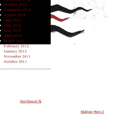
October 2012
September 2012
August 2012
July 2012
June 2012
May 2012
April 2012
March 2012
February 2012
January 2012
November 2011
October 2011
Proudly powered by WordPress.
nfaatkan fitur
Slot Deposit 5k
untuk pengalaman bermain yang menyenangkan dan hemat.
ang untuk menang dengan simbol bonus yang lebih menarik.
Mahjong Ways 2
menjadi
l yang menggiurkan. Pemain dapat mencoba berbagai strategi untuk meningkatkan peluang