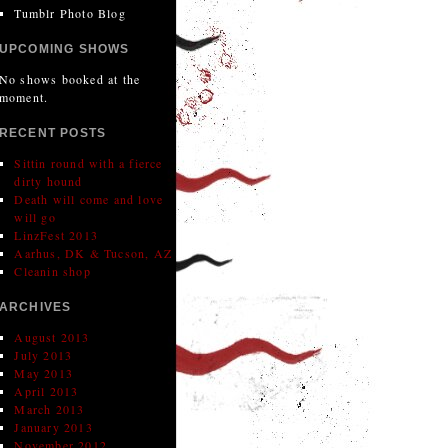
Tumblr Photo Blog
UPCOMING SHOWS
No shows booked at the
moment.
RECENT POSTS
Sittin round with a fierce
dirty hound
Death will come and love
will go
LinzFest 2013
Aarhus, DK & Tucson, AZ
Cleanin shop
ARCHIVES
August 2013
July 2013
May 2013
April 2013
March 2013
January 2013
November 2012