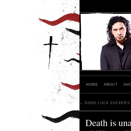
HOME
ABOUT
SH
←
GOOD LUCK SUCKERS
Death is una