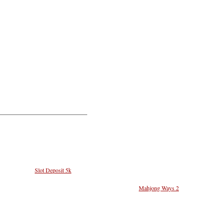
Proudly powered by WordPress.
nfaatkan fitur
Slot Deposit 5k
untuk pengalaman bermain yang menyenangkan dan hemat.
ang untuk menang dengan simbol bonus yang lebih menarik.
Mahjong Ways 2
menjadi
l yang menggiurkan. Pemain dapat mencoba berbagai strategi untuk meningkatkan peluang