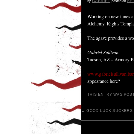
GABRIEL
SE
by
posted on
Working on new tunes an
Alchemy, Kights Templar, 
The agave provides a won
Gabriel Sullivan
Tucson, AZ – Armory Pa
www.gabrielsullivan.b
appearance here?
THIS ENTRY WAS POS
←
GOOD LUCK SUCKERS
LEAVE A REPL