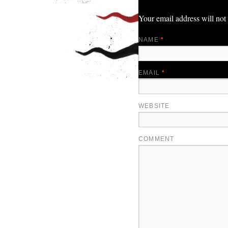
Your email address will not
NAME
*
EMAIL
*
WEBSITE
COMMENT