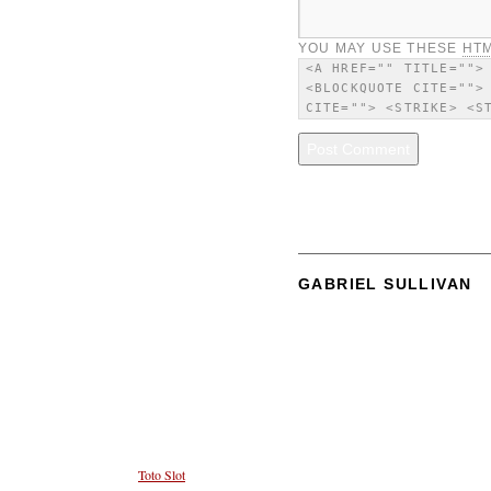
YOU MAY USE THESE
HT
<A HREF="" TITLE="">
<BLOCKQUOTE CITE="">
CITE=""> <STRIKE> <S
GABRIEL SULLIVAN
Deposit 5k Fitur Favorit untuk Pemain yang Ingin Berma
Pilihan Deposit 5k kini semakin memudahkan pemain untuk mencoba keberuntungan di dunia sl
Tingkat keseruan dalam Mahjong Ways 2 tidak tertandingi dengan tambahan fitur baru yang 
permainan wajib bagi mereka yang mengincar tantangan lebih besar.
Meningkatnya popularitas
Toto Slot
disebabkan oleh kemudahan akses dan peluang menang yang