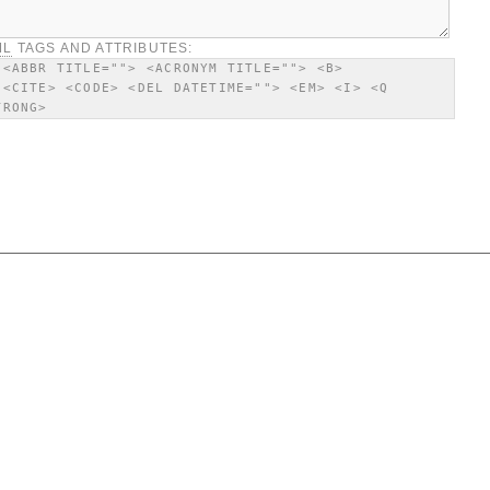
ML
TAGS AND ATTRIBUTES:
 <ABBR TITLE=""> <ACRONYM TITLE=""> <B>
 <CITE> <CODE> <DEL DATETIME=""> <EM> <I> <Q
TRONG>
in Slot dengan Modal Terbatas
ot online. Dengan nominal terjangkau, berbagai game menarik bisa diakses dengan mudah. Ma
dirancang untuk memaksimalkan pengalaman bermain. Versi ini menawarkan lebih banyak pelu
 lebih besar. Permainan ini tidak hanya menawarkan hiburan tetapi juga keuntungan finansia