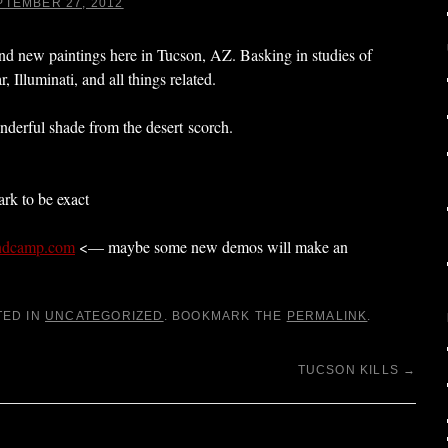
PTEMBER 27, 2012
d new paintings here in Tucson, AZ. Basking in studies of
Illuminati, and all things related.
derful shade from the desert scorch.
rk to be exact
andcamp.com
<— maybe some new demos will make an
TED IN
UNCATEGORIZED
. BOOKMARK THE
PERMALINK
.
TUCSON KILLS
→
Y