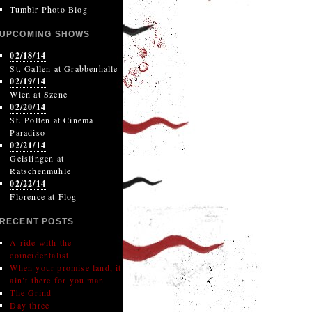
Tumblr Photo Blog
UPCOMING SHOWS
02/18/14
St. Gallen
at
Grabbenhalle
02/19/14
Wien
at
Szene
02/20/14
St. Polten
at
Cinema
Paradiso
02/21/14
Geislingen
at
Ratschenmuhle
02/22/14
Florence
at
Flog
RECENT POSTS
A ride with the
coincidentalist
When your promise land, it
ain’t there for you man
The Grind
Day three